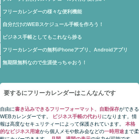
フリーカレンダーの様々な便利機能
自分だけのWEBスケジュール手帳を作ろう！
ビジネス手帳としてもこれなら捗る
フリーカレンダーの無料iPhoneアプリ、Androidアプリ
無期限無料なので生涯使っちゃおう！
要するにフリーカレンダーはこんなんです
自由に
書き込みできるフリーフォーマット、自動保存
ができる
WEBカレンダーです。
ビジネス手帳の代わり
になります。情
報は高度なセキュリティーによって保護されています。
本格
的なビジネス用途
から個人メモや飲み会などの
一時用途
まで柔
軟にカバーできます。
月間、週間の表示
の出力が可能です。